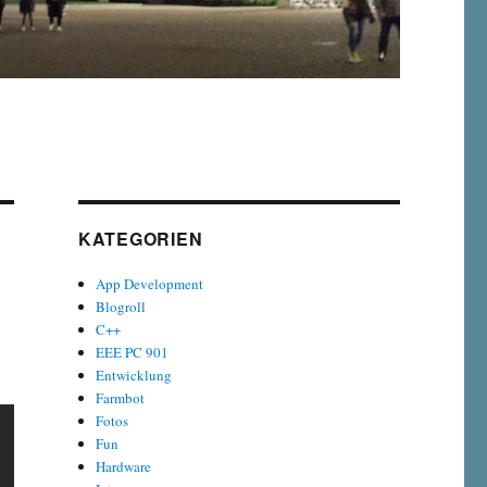
KATEGORIEN
App Development
Blogroll
C++
EEE PC 901
Entwicklung
Farmbot
Fotos
Fun
Hardware