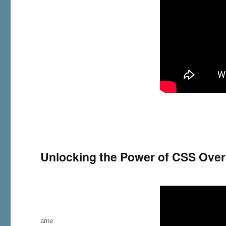
Unlocking the Power of CSS Overr
Autor
arne