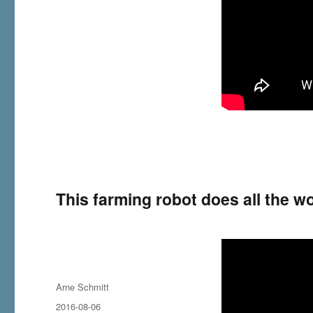
This farming robot does all the w
Autor
Arne Schmitt
Veröffentlicht
2016-08-06