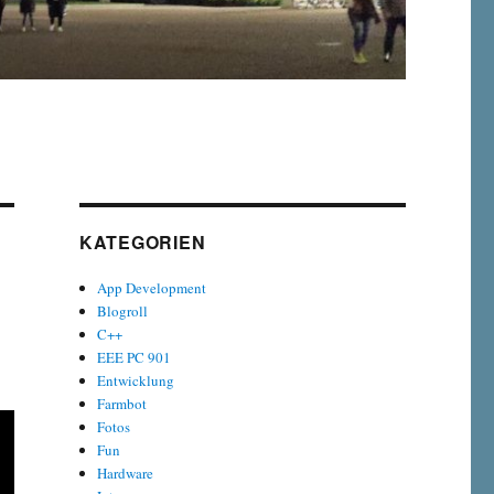
KATEGORIEN
App Development
Blogroll
C++
EEE PC 901
Entwicklung
Farmbot
Fotos
Fun
Hardware