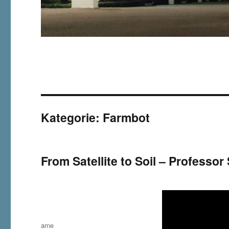
Kategorie:
Farmbot
From Satellite to Soil – Professo
Autor
arne