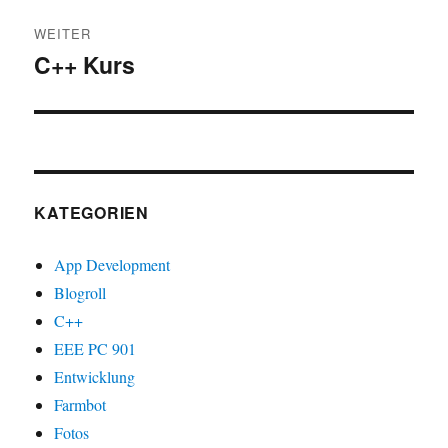
WEITER
C++ Kurs
Nächster
Beitrag:
KATEGORIEN
App Development
Blogroll
C++
EEE PC 901
Entwicklung
Farmbot
Fotos