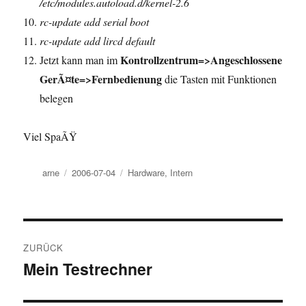
/etc/modules.autoload.d/kernel-2.6
rc-update add serial boot
rc-update add lircd default
Kontrollzentrum=>Angeschlossene
Jetzt kann man im
GerÃ¤te=>Fernbedienung
die Tasten mit Funktionen
belegen
Viel SpaÃŸ
Autor
Veröffentlicht
Kategorien
arne
2006-07-04
Hardware
,
Intern
am
Beitragsnavigation
ZURÜCK
Mein Testrechner
Vorheriger
Beitrag: