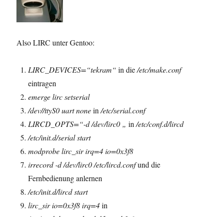
Also LIRC unter Gentoo:
LIRC_DEVICES=“tekram“
in die
/etc/make.conf
eintragen
emerge lirc setserial
/dev//ttyS0 uart none
in
/etc/serial.conf
LIRCD_OPTS=“-d /dev/lirc0 „
in
/etc/conf.d/lircd
/etc/init.d/serial start
modprobe lirc_sir irq=4 io=0x3f8
irrecord -d /dev/lirc0 /etc/lircd.conf
und die
Fernbedienung anlernen
/etc/init.d/lircd start
lirc_sir io=0x3f8 irq=4
in