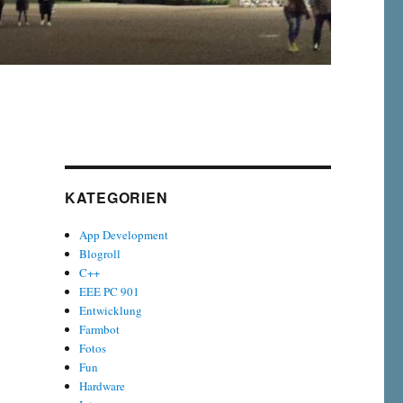
KATEGORIEN
App Development
Blogroll
C++
EEE PC 901
Entwicklung
Farmbot
Fotos
Fun
Hardware