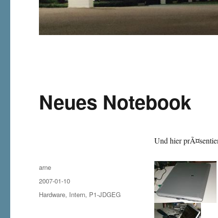
Neues Notebook
Und hier prÃ¤sentie
Autor
arne
Veröffentlicht
2007-01-10
am
Kategorien
Hardware
,
Intern
,
P1-JDGEG