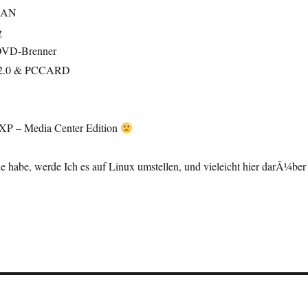
 LAN
g
 DVD-Brenner
 2.0 & PCCARD
XP – Media Center Edition
 habe, werde Ich es auf Linux umstellen, und vieleicht hier darÃ¼ber