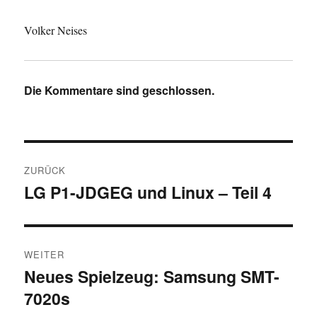
Volker Neises
Die Kommentare sind geschlossen.
Beitragsnavigation
ZURÜCK
LG P1-JDGEG und Linux – Teil 4
Vorheriger
Beitrag:
WEITER
Neues Spielzeug: Samsung SMT-
Nächster
7020s
Beitrag: