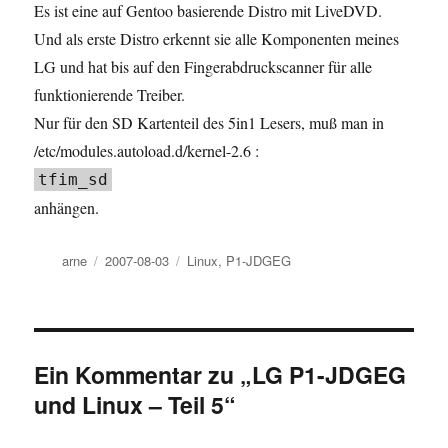
Es ist eine auf Gentoo basierende Distro mit LiveDVD.
Und als erste Distro erkennt sie alle Komponenten meines
LG und hat bis auf den Fingerabdruckscanner für alle
funktionierende Treiber.
Nur für den SD Kartenteil des 5in1 Lesers, muß man in
/etc/modules.autoload.d/kernel-2.6 :
tfim_sd
anhängen.
Autor
Veröffentlicht
Kategorien
arne
2007-08-03
Linux
,
P1-JDGEG
am
Ein Kommentar zu „LG P1-JDGEG
und Linux – Teil 5“