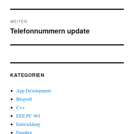
WEITER
Telefonnummern update
Nächster
Beitrag:
KATEGORIEN
App Development
Blogroll
C++
EEE PC 901
Entwicklung
Farmbot