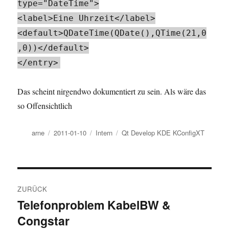
type="DateTime">
<label>Eine Uhrzeit</label>
<default>QDateTime(QDate(),QTime(21,0
,0))</default>
</entry>
Das scheint nirgendwo dokumentiert zu sein. Als wäre das
so Offensichtlich
Autor
Veröffentlicht
Kategorien
Schlagwörter
arne
2011-01-10
Intern
Qt Develop KDE KConfigXT
am
Beitragsnavigation
ZURÜCK
Telefonproblem KabelBW &
Vorheriger
Congstar
Beitrag: