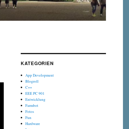
KATEGORIEN
App Development
Blogroll
C++
EEE PC 901
Entwicklung
Farmbot
Fotos
Fun
Hardware