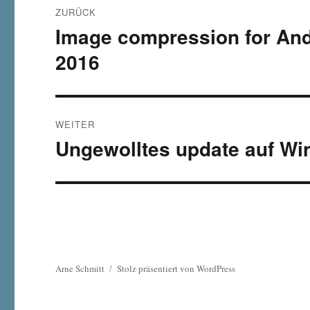
ZURÜCK
Image compression for And
Vorheriger
Beitrag:
2016
WEITER
Ungewolltes update auf Wi
Nächster
Beitrag:
Arne Schmitt
Stolz präsentiert von WordPress