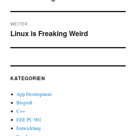
Beitrag:
WEITER
Linux is Freaking Weird
Nächster
Beitrag:
KATEGORIEN
App Development
Blogroll
C++
EEE PC 901
Entwicklung