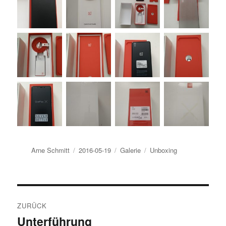
Autor
Veröffentlicht
Format
Kategorien
Arne Schmitt
2016-05-19
Galerie
Unboxing
am
Beitragsnavigation
ZURÜCK
Unterführung
Vorheriger