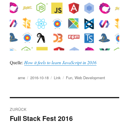
Quelle:
How it feels to learn JavaScript in 2016
Autor
Veröffentlicht
Format
Kategorien
arne
2016-10-18
Link
Fun
,
Web Development
am
Beitragsnavigation
ZURÜCK
Full Stack Fest 2016
Vorheriger
Beitrag: