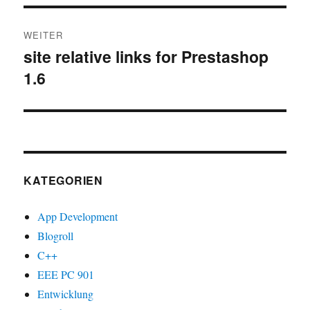
WEITER
site relative links for Prestashop
Nächster
1.6
Beitrag:
KATEGORIEN
App Development
Blogroll
C++
EEE PC 901
Entwicklung