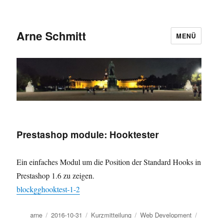
Arne Schmitt
MENÜ
Prestashop module: Hooktester
Ein einfaches Modul um die Position der Standard Hooks in
Prestashop 1.6 zu zeigen.
blockgghooktest-1-2
Autor
Veröffentlicht
Format
Kategorien
Schla
arne
2016-10-31
Kurzmitteilung
Web Development