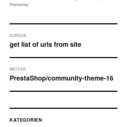
am
Prestashop
Beitragsnavigation
ZURÜCK
get list of urls from site
Vorheriger
Beitrag:
WEITER
PrestaShop/community-theme-16
Nächster
Beitrag:
KATEGORIEN