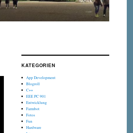
KATEGORIEN
App Development
Blogroll
C++
EEE PC 901
Entwicklung
Farmbot
Fotos
Fun
Hardware