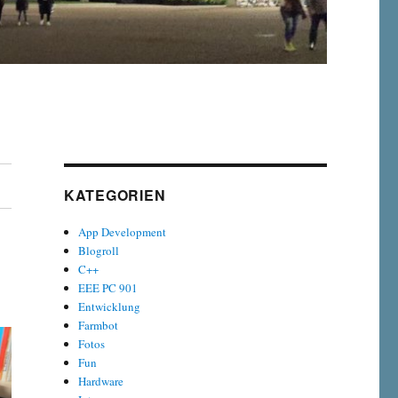
KATEGORIEN
App Development
Blogroll
C++
EEE PC 901
Entwicklung
Farmbot
Fotos
Fun
Hardware