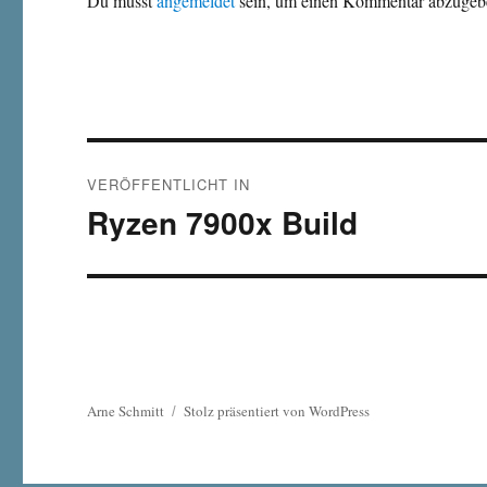
Du musst
angemeldet
sein, um einen Kommentar abzugeb
Beitragsnavigation
VERÖFFENTLICHT IN
Ryzen 7900x Build
Arne Schmitt
Stolz präsentiert von WordPress