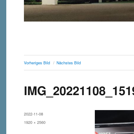
Vorheriges Bild
Nächstes Bild
IMG_20221108_151
Veröffentlicht
2022-11-08
am
Originalgröße
1920 × 2560