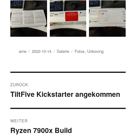
Autor
Veröffentlicht
Format
Kategorien
arne
2022-10-14
Galerie
Fotos
,
Unboxing
am
Beitragsnavigation
ZURÜCK
TiltFive Kickstarter angekommen
Vorheriger
Beitrag:
WEITER
Ryzen 7900x Build
Nächster